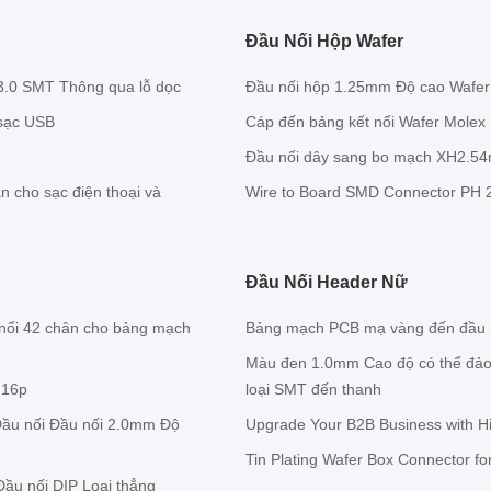
Đầu Nối Hộp Wafer
3.0 SMT Thông qua lỗ dọc
Đầu nối hộp 1.25mm Độ cao Wafer 
 sạc USB
Cáp đến bảng kết nối Wafer Molex 
Đầu nối dây sang bo mạch XH2.54
n cho sạc điện thoại và
Wire to Board SMD Connector PH 2
Đầu Nối Header Nữ
 nối 42 chân cho bảng mạch
Bảng mạch PCB mạ vàng đến đầu n
Màu đen 1.0mm Cao độ có thể đảo 
 16p
loại SMT đến thanh
Đầu nối Đầu nối 2.0mm Độ
Upgrade Your B2B Business with Hi
Tin Plating Wafer Box Connector for
ầu nối DIP Loại thẳng