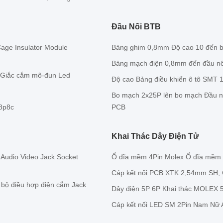
Đầu Nối BTB
age Insulator Module
Bảng ghim 0,8mm Độ cao 10 đến 
Bảng mạch điện 0,8mm đến đầu nối
 Giắc cắm mô-đun Led
Độ cao Bảng điều khiển ô tô SMT 
Bo mạch 2x25P lên bo mạch Đầu 
8p8c
PCB
Khai Thác Dây Điện Tử
udio Video Jack Socket
Ổ đĩa mềm 4Pin Molex Ổ đĩa mềm 
Cáp kết nối PCB XTK 2,54mm SH, C
bộ điều hợp điện cắm Jack
Dây điện 5P 6P Khai thác MOLEX
Cáp kết nối LED SM 2Pin Nam Nữ