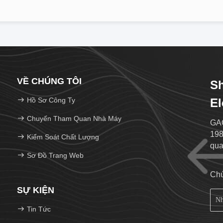
VỀ CHÚNG TÔI
Sh
Hồ Sơ Công Ty
El
Chuyến Tham Quan Nhà Máy
GAO
198
Kiểm Soát Chất Lượng
qua
Sơ Đồ Trang Web
Chú
SỰ KIỆN
Tin Tức