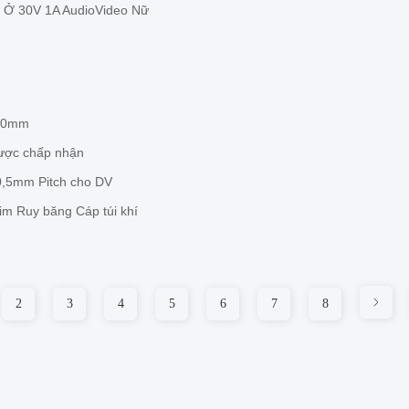
 Ở 30V 1A AudioVideo Nữ
300mm
ợc chấp nhận
0,5mm Pitch cho DV
im Ruy băng Cáp túi khí
2
3
4
5
6
7
8