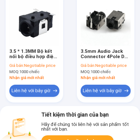
3.5 * 1.3MM Bộ kết
3.5mm Audio Jack
nối bộ điều hợp điện
Connector 4Pole DC
DC-031 4 pin SMD
Jack Adapter
Giá bán:
Negotiable price
Giá bán:
Negotiable price
SMT Power Jack DC
Connector
MOQ:
1000 chiếc
MOQ:
1000 chiếc
Bộ kết nối nữ
Nhận giá mới nhất
Nhận giá mới nhất
Liên hệ với bây giờ
Liên hệ với bây giờ
Tiết kiệm thời gian của bạn
Hãy để chúng tôi liên hệ với sản phẩm tốt
nhất với bạn.