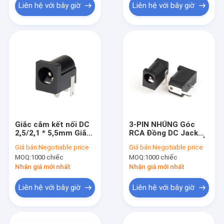
Liên hệ với bây giờ
Liên hệ với bây giờ
Giắc cắm kết nối DC
3-PIN NHÚNG Góc
2,5/2,1 * 5,5mm Giắc
RCA Đồng DC Jack
cắm nguồn DC
Cắm Vải Nylon Nhà Ở
Giá bán:
Negotiable price
Giá bán:
Negotiable price
30V 1A AudioVideo
MOQ:
1000 chiếc
MOQ:
1000 chiếc
Nữ Cổng Kết Nối
Nhận giá mới nhất
Nhận giá mới nhất
Liên hệ với bây giờ
Liên hệ với bây giờ