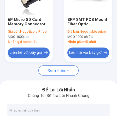
Về chúng tôi
Chuyến tham quan nhà máy
6P Micro SD Card
SFP SMT PCB Mount
Memory Connector ổ
Fiber Optic
Kiểm soát chất lượng
cắm SD / TF
Connector 20Pin SFP
Giá bán:
Negotiable Price
Giá bán:
Negotiable price
+ Cage Insulator
MOQ:
1000pcs
MOQ:
1000 chiếc
Module Connector
Liên hệ với chúng tôi
Nhận giá mới nhất
Nhận giá mới nhất
Tin tức
Liên hệ với bây giờ
Liên hệ với bây giờ
Các vụ án
Xem thêm
Đầu nối FFC FPC
Để Lại Lời Nhắn
Chúng Tôi Sẽ Trả Lời Nhanh Chóng
Đầu nối thẻ
Máy kết nối nữ loại C