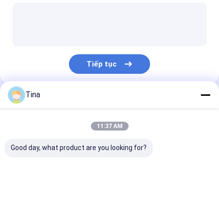
Đầu nối hộp Wafer
Đầu nối đầu ghim
Đầu nối Header Nữ
Tiếp tục
Các đầu nối đầu vào/đi ra
Đầu nối BTB
Tina
Danh Mục Của Chúng Tôi
giắc cắm điện một chiều
11:37 AM
Khai thác dây điện tử
Good day, what product are you looking for?
Lắp ráp cáp tùy chỉnh
Đầu nối FFC FPC
Đầu nối thẻ
Máy kết nối nữ 