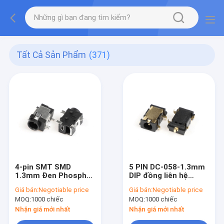
Tất Cả Sản Phẩm
(371)
4-pin SMT SMD
5 PIN DC-058-1.3mm
1.3mm Đen Phosphor
DIP đồng liên hệ
đồng 12V 1A DC nữ
Nylon nhà chứa DC
Giá bán:
Negotiable price
Giá bán:
Negotiable price
Audio Video Jack
bộ điều hợp điện cắm
MOQ:
1000 chiếc
MOQ:
1000 chiếc
Socket Nylon
Jack nữ
Housing Right Angle
Nhận giá mới nhất
Nhận giá mới nhất
Connectors