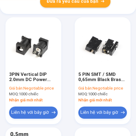
Đưa ra yêu cầu của bạn
3PIN Vertical DIP
5 PIN SMT / SMD
2.0mm DC Power
0,65mm Black Brass
Jack Socket Plug-in
Nylon RCA Power
Giá bán:
Negotiable price
Giá bán:
Negotiable price
nữ RCA
Jack Socket
MOQ:
1000 chiếc
MOQ:
1000 chiếc
Connectors
Nhận giá mới nhất
Nhận giá mới nhất
Liên hệ với bây giờ
Liên hệ với bây giờ