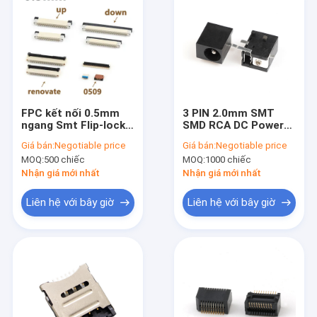
FPC kết nối 0.5mm
3 PIN 2.0mm SMT
ngang Smt Flip-lock
SMD RCA DC Power
Type Upper Top
Jack Socket
Giá bán:
Negotiable price
Giá bán:
Negotiable price
Bottom Down
Connector nữ
MOQ:
500 chiếc
MOQ:
1000 chiếc
Contact 4-60pin
Nhận giá mới nhất
Nhận giá mới nhất
Liên hệ với bây giờ
Liên hệ với bây giờ
Nhà
Sản phẩm
Video