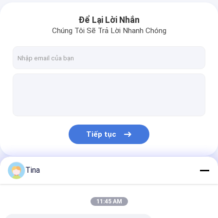
Để Lại Lời Nhắn
Chúng Tôi Sẽ Trả Lời Nhanh Chóng
Tiếp tục
Tina
Danh Mục Của Chúng Tôi
11:45 AM