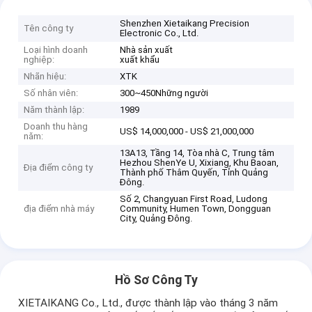
Shenzhen Xietaikang Precision
Tên công ty
Electronic Co., Ltd.
Loại hình doanh
Nhà sản xuất
nghiệp:
xuất khẩu
Nhãn hiệu:
XTK
Số nhân viên:
300~450Những người
Năm thành lập:
1989
Doanh thu hàng
US$ 14,000,000 - US$ 21,000,000
năm:
13A13, Tầng 14, Tòa nhà C, Trung tâm
Hezhou ShenYe U, Xixiang, Khu Baoan,
Địa điểm công ty
Thành phố Thâm Quyến, Tỉnh Quảng
Đông.
Số 2, Changyuan First Road, Ludong
địa điểm nhà máy
Community, Humen Town, Dongguan
City, Quảng Đông.
Hồ Sơ Công Ty
XIETAIKANG Co., Ltd., được thành lập vào tháng 3 năm