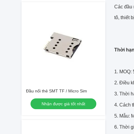
Các đầu 
tô, thiết 
Thời hạn
1. MOQ: 
2. Điều 
Đầu nối thẻ SMT TF / Micro Sim
3. Thời h
Nhận được giá tốt nhất
4. Cách 
5. Mẫu: M
6. Thời 