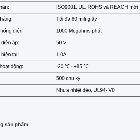
hận:
ISO9001, UL, ROHS và REACH mới 
kháng:
Tối đa 60 mili giây
chống điện
1000 Megohms phút
 điện áp:
50 V
hiện tại:
1,0A
 hoạt động:
-20 ℃ - +85 ℃
500 chu kỳ
Nhựa nhiệt dẻo, UL94- V0
g sản phẩm