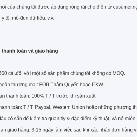
nối của chúng tôi được áp dụng rộng rãi cho
điện tử cusumer,
n
bị y tế, mô-đun dữ liệu, v.v.
 thanh toán và giao hàng
500 cái.đối với một số sản phẩm chúng tôi không có MOQ.
khoản thương mại: FOB Thâm Quyến hoặc EXW.
ạn thanh toán: 100% T / T trước khi sản xuất.
thanh toán: T / T, Paypal, Western Union hoặc những phương t
ẫu có sẵn để kiểm tra quanltiy & đặc điểm kỹ thuật, và nó miễn 
gian giao hàng: 3-15 ngày làm việc sau khi xác nhận đơn hàng 