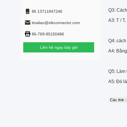
Q3: Cách 
86 13711847246
A3: T / T
tinaliao@xtkconnector.com
86-769-85150486
Q4: cách
Liên hệ ngay bây giờ
A4: Bằng
Q5: Làm t
A5: Đó là
Các thẻ