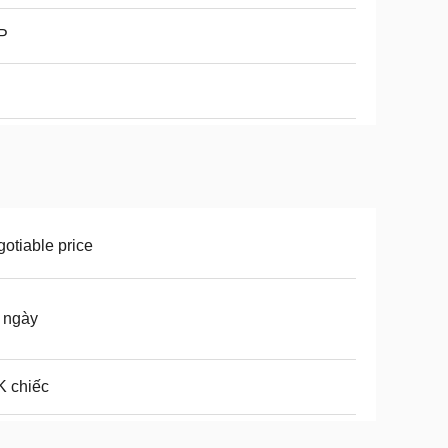
P
otiable price
 ngày
K chiếc