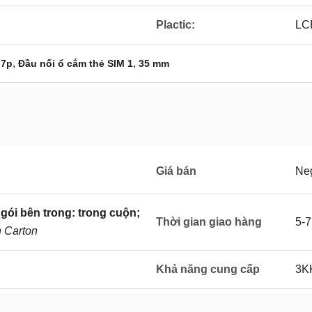
Plactic:
LC
,
,
 7p
Đầu nối ổ cắm thẻ SIM 1
35 mm
Giá bán
Neg
gói bên trong: trong cuộn;
Thời gian giao hàng
5-7
n Carton
Khả năng cung cấp
3K