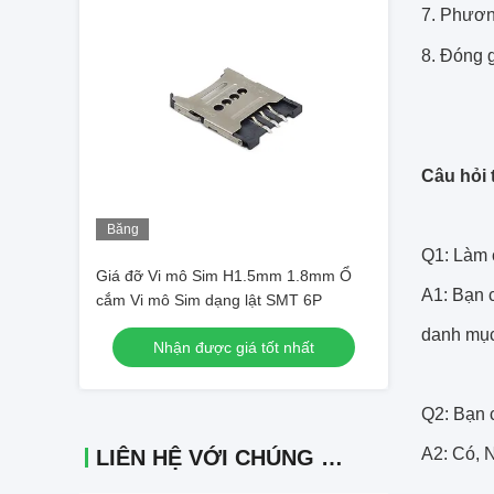
7. Phươn
8. Đóng g
Câu hỏi
Băng
hình
Q1: Làm 
Giá đỡ Vi mô Sim H1.5mm 1.8mm Ổ
A1: Bạn c
cắm Vi mô Sim dạng lật SMT 6P
danh mục
Nhận được giá tốt nhất
Q2: Bạn
A2: Có, N
LIÊN HỆ VỚI CHÚNG TÔI