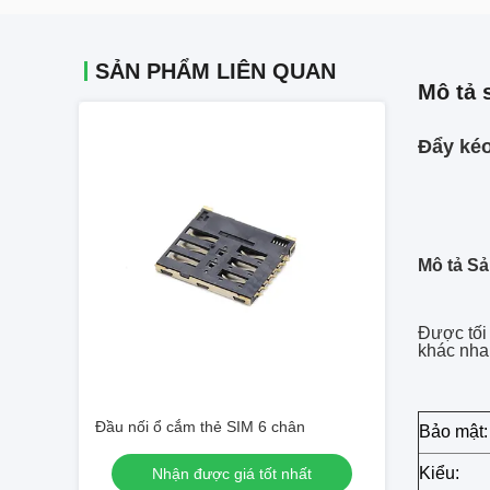
SẢN PHẨM LIÊN QUAN
Mô tả 
Đẩy kéo
Mô tả S
Được tối 
khác nha
Đầu nối ổ cắm thẻ SIM 6 chân
Bảo mật:
Kiểu:
Nhận được giá tốt nhất