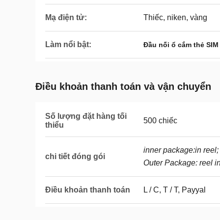
Mạ điện tử:
Thiếc, niken, vàng
Làm nổi bật:
Đầu nối ổ cắm thẻ SIM
Điều khoản thanh toán và vận chuyển
Số lượng đặt hàng tối
500 chiếc
thiểu
inner package:in reel;
chi tiết đóng gói
Outer Package: reel i
Điều khoản thanh toán
L / C, T / T, Payyal