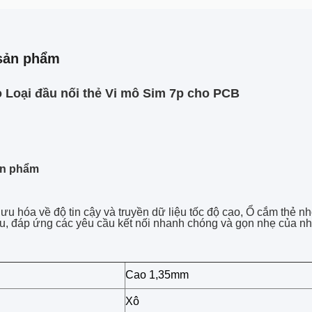
sản phẩm
 Loại đầu nối thẻ Vi mô Sim 7p cho PCB
ản phẩm
ưu hóa về độ tin cậy và truyền dữ liệu tốc độ cao, Ổ cắm thẻ n
u, đáp ứng các yêu cầu kết nối nhanh chóng và gọn nhẹ của n
Cao 1,35mm
Xô