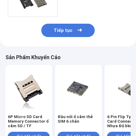
Đẩy Loại mở rộng
Tiếp tục
Sản Phẩm Khuyến Cáo
6P Micro SD Card
Đầu nối ổ cắm thẻ
6 Pin Flip Typ
Memory Connector ổ
SIM 6 chân
Card Connecto
cắm SD / TF
Nhựa Độ bền d