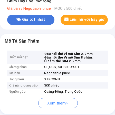
Ghim Đẩy Loại mở rộng
Giá bán：Negotiable price
MOQ：500 chiếc
Giá tốt nhất
Liên hệ với bây giờ
Mô Tả Sản Phẩm
,
,
Đầu nối thẻ Vi mô Sim 2
2mm
Điểm nổi bật
,
Đầu nối thẻ Vi mô Sim 8 chân
,
Ổ cắm thẻ SIM 2
2mm
Chứng nhận
CE,SGS,ROHS,ISO9001
Giá bán
Negotiable price
Hàng hiệu
XTKCONN
Khả năng cung cấp
3KK chiếc
Nguồn gốc
Quảng Đông, Trung Quốc
Xem thêm