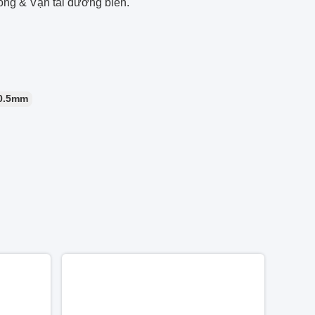
ng & Vận tải đường biển.
 0.5mm