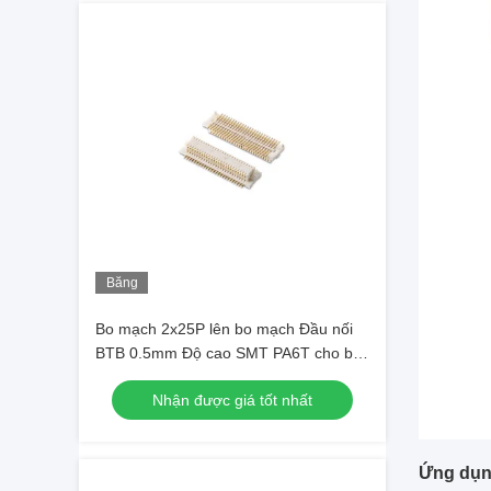
Băng
hình
Bo mạch 2x25P lên bo mạch Đầu nối
BTB 0.5mm Độ cao SMT PA6T cho bo
mạch PCB
Nhận được giá tốt nhất
Ứng dụn