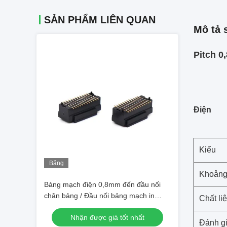
SẢN PHẨM LIÊN QUAN
Mô tả 
Pitch 0
Điện
Kiểu
Băng
hình
Khoảng
Bảng mạch điện 0,8mm đến đầu nối
chân bảng / Đầu nối bảng mạch in
Chất liệ
PA9T
Nhận được giá tốt nhất
Đánh gi