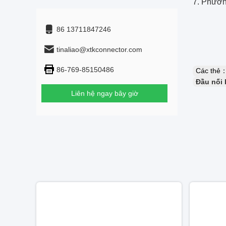
7. Phươn
86 13711847246
tinaliao@xtkconnector.com
86-769-85150486
Các thẻ
Đầu nối 
Liên hệ ngay bây giờ