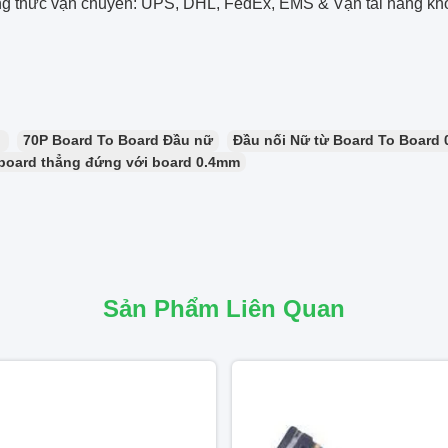
g thức vận chuyển: UPS, DHL, FedEx, EMS & Vận tải hàng khô
：
70P Board To Board Đầu nữ
Đầu nối Nữ từ Board To Board
board thẳng đứng với board 0.4mm
Sản Phẩm Liên Quan