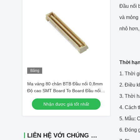
Đầu nối 
và mỏng 
nhỏ hơn,
Thời hạn
Băng
1. Thời 
hình
Mạ vàng 80 chân BTB Đầu nối 0,8mm
2. Điều 
Độ cao SMT Board To Board Đầu nối
3. Thời h
Nam Cắm
Nhận được giá tốt nhất
4. Cách 
5. Mẫu: C
6. Đóng g
LIÊN HỆ VỚI CHÚNG TÔI