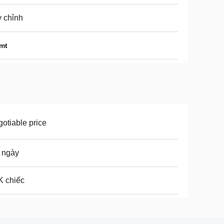
 chỉnh
smt
otiable price
 ngày
K chiếc