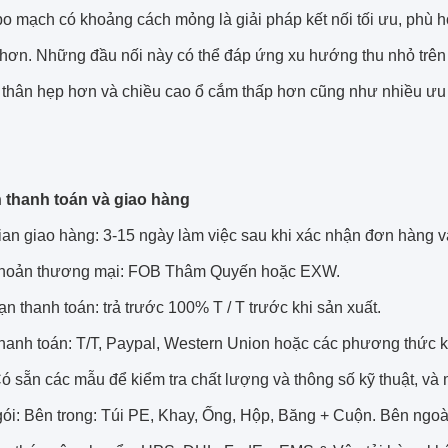
bo mạch có khoảng cách mỏng là giải pháp kết nối tối ưu, phù 
hơn. Những đầu nối này có thể đáp ứng xu hướng thu nhỏ trên
 thân hẹp hơn và chiều cao ổ cắm thấp hơn cũng như nhiều ưu
 thanh toán và giao hàng
gian giao hàng: 3-15 ngày làm việc sau khi xác nhận đơn hàng 
khoản thương mại: FOB Thâm Quyến hoặc EXW.
ạn thanh toán: trả trước 100% T / T trước khi sản xuất.
thanh toán: T/T, Paypal, Western Union hoặc các phương thức 
ó sẵn các mẫu để kiểm tra chất lượng và thông số kỹ thuật, và 
ói: Bên trong: Túi PE, Khay, Ống, Hộp, Băng + Cuộn. Bên ngoài