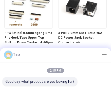
FPC kết nối 0.5mm ngang Smt
3 PIN 2.0mm SMT SMD RCA
Flip-lock Type Upper Top
DC Power Jack Socket
Bottom Down Contact 4-60pin
Connector nữ
Tina
2:15 PM
Good day, what product are you looking for?
6P Micro SD Card Memory
SFP SMT PCB Mount Fiber
Connector ổ cắm SD / TF
Optic Connector 20Pin SFP +
Cage Insulator Module