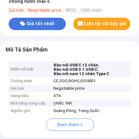
chống nước loại-c
Giá bán：Negotiable price
MOQ：1000 chiếc
Giá tốt nhất
Liên hệ với bây giờ
Mô Tả Sản Phẩm
,
Đầu nối USB C 12 chân
Điểm nổi bật
,
Đầu nối USB 3.1 USB C
Đầu nối nam 12 chân Type C
Chứng nhận
CE,SGS,ROHS,ISO9001
Giá bán
Negotiable price
Hàng hiệu
XTK
Khả năng cung cấp
chiếc 1KK
Nguồn gốc
Quảng Đông, Trung Quốc
Xem thêm