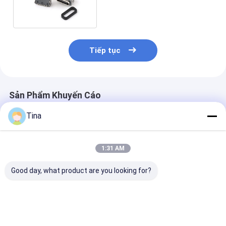
chống nước loại-c
Tiếp tục
Sản Phẩm Khuyến Cáo
Tina
1:31 AM
Good day, what product are you looking for?
USB Type C 16pin
Không thấm nước
Đầu nối USB 1
Connector IP67
SMD dọc 24 pin nữ
cắm Type-c c
chống nước Trung
Type-c kết nối cổng
nước SMT IPX
gắn 3.0 SMT Thông
sạc USB
qua lỗ dọc